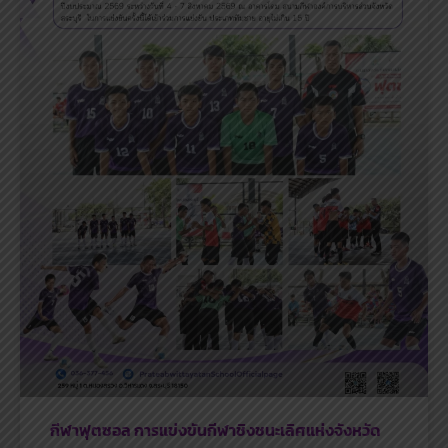
กีฬาฟุตซอล การแข่งขันกีฬาชิงชนะเลิศแห่งจังหวัด