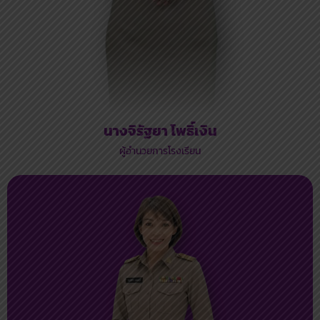
นางจิรัฐยา โพธิ์เงิน
ผู้อำนวยการโรงเรียน