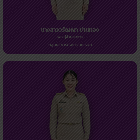
นางสาววรัญญา ปานทอง
รองผู้อำนวยการ
กลุ่มบริหารกิจการนักเรียน