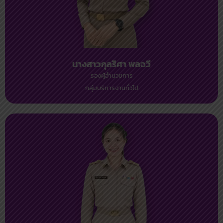
นางสาวกุลริศา พลฉวี
รองผู้อำนวยการ
กลุ่มบริหารงานทั่วไป