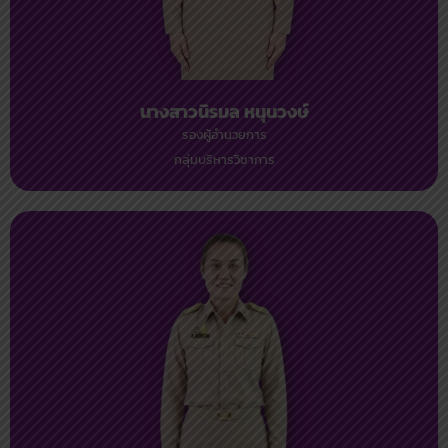
นางสาวนิรมล หนุนวงษ์
รองผู้อำนวยการ
กลุ่มบริหารวิชาการ